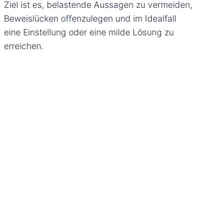
Ziel ist es, belastende Aussagen zu vermeiden,
Beweislücken offenzulegen und im Idealfall
eine Einstellung oder eine milde Lösung zu
erreichen.
„Wo Aussage gegen Aussage steht,
braucht es nicht nur juristisches
Wissen, sondern strategisches