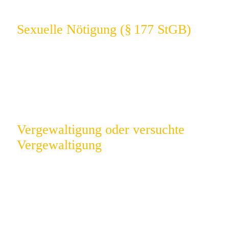
Sexuelle Nötigung (§ 177 StGB)
Hier reicht oft schon ein als übergriffig
empfundener körperlicher Kontakt – Aussage
gegen Aussage ist die Regel.
Vergewaltigung oder versuchte
Vergewaltigung
Ein schwerwiegender Vorwurf mit hohen
Strafandrohungen und emotional aufgeladenen
Verfahren.