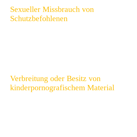
Sexueller Missbrauch von
Schutzbefohlenen
Typisch in pädagogischen, betreuenden oder
medizinischen Kontexten – besonders sensibel bei
familiären Beziehungen.
Verbreitung oder Besitz von
kinderpornografischem Material
Bereits eine unbewusste Speicherung kann strafbar
sein – etwa durch automatische Downloads oder
Messenger.