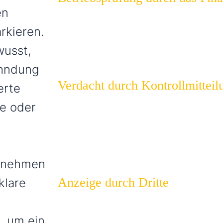
en
Eine steuerliche Außenprüfung kann Hinwei
liefern – häufig ist sie der Einstieg in ein E
rkieren.
wusst,
ahndung
Verdacht durch Kontrollmitteil
erte
Finanzbehörden gleichen regelmäßig Daten
e oder
Quellen ab. Auffälligkeiten oder Widersprüc
Verfahren aus.
ernehmen
Anzeige durch Dritte
klare
Hinweise von Geschäftspartnern, Mitarbei
Hinweisgebern führen regelmäßig zur Einlei
, um ein
unabhängig vom Wahrheitsgehalt.