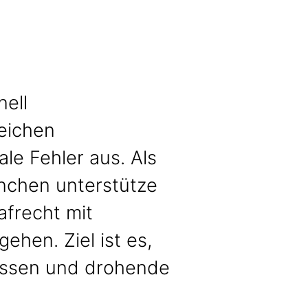
nell
eichen
le Fehler aus. Als
ünchen unterstütze
afrecht mit
ehen. Ziel ist es,
lussen und drohende