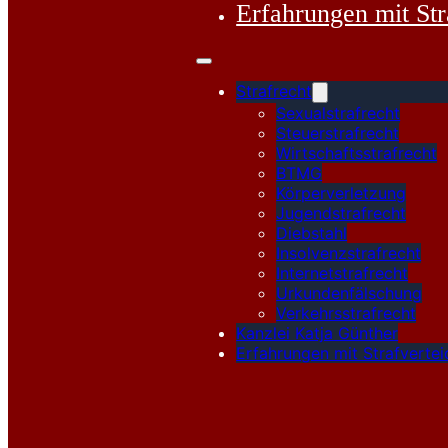
Erfahrungen mit St
Strafrecht
Sexualstrafrecht
Steuerstrafrecht
Wirtschaftsstrafrecht
BTMG
Körperverletzung
Jugendstrafrecht
Diebstahl
Insolvenzstrafrecht
Internetstrafrecht
Urkundenfälschung
Verkehrsstrafrecht
Kanzlei Katja Günther
Erfahrungen mit Strafverte