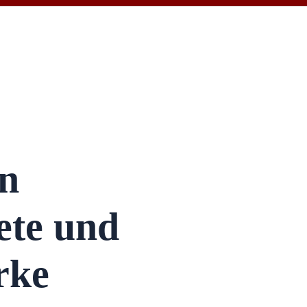
in
ete und
rke