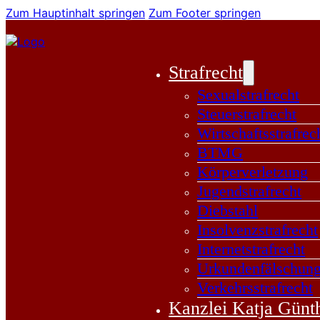
Zum Hauptinhalt springen
Zum Footer springen
Strafrecht
Sexualstrafrecht
Steuerstrafrecht
Wirtschaftsstrafrec
BTMG
Körperverletzung
Jugendstrafrecht
Diebstahl
Insolvenzstrafrecht
Internetstrafrecht
Urkundenfälschun
Verkehrsstrafrecht
Kanzlei Katja Günt