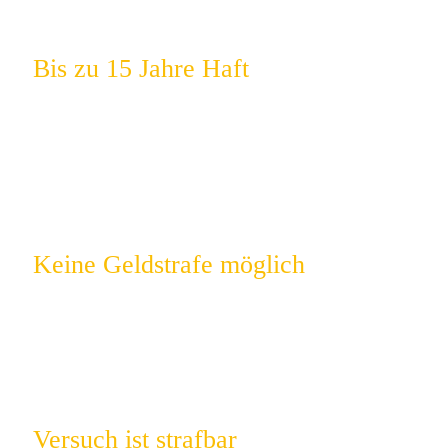
Bis zu 15 Jahre Haft
Besonders schwere Fälle – z. B. bei
Gruppenvergewaltigung oder Waffeneinsatz –
werden mit langen Haftstrafen geahndet.
Keine Geldstrafe möglich
Das Gesetz sieht ausschließlich Freiheitsstrafen
vor – auch für Ersttäter.
Versuch ist strafbar