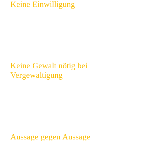
Keine Einwilligung
Entscheidend ist nicht, ob aktiv Nein gesagt wurde
– sondern ob ein klarer Wille erkennbar war und
respektiert wurde.
Keine Gewalt nötig bei
Vergewaltigung
Auch ohne körperliche Gewalt kann eine
Vergewaltigung vorliegen – etwa bei Drohung oder
psychischem Druck.
Aussage gegen Aussage