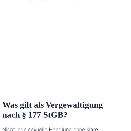
Ohne objektive Beweise geht es oft nur um
Glaubwürdigkeit – hier entscheidet die Qualität der
Verteidigung.
Was gilt als Vergewaltigung
nach § 177 StGB?
Nicht jede sexuelle Handlung ohne klare