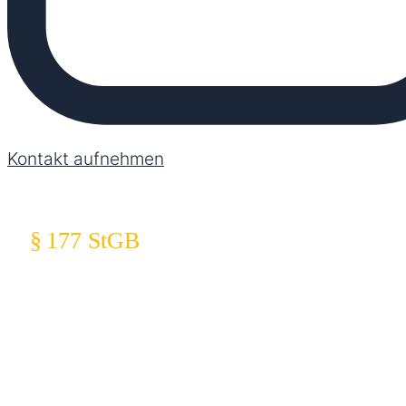
Kontakt aufnehmen
§ 177 StGB
Regelt alle Formen sexueller Handlungen gegen
den erkennbaren Willen – von Nötigung bis
Vergewaltigung.